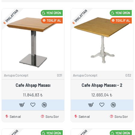
IMALATTAN
IMALATTAN
YENI ÜRÜN
YENI ÜRÜN
TEKLIF AL
TEKLIF AL
Avrupa Concept
031
Avrupa Concept
032
Cafe Ahşap Masası
Cafe Ahşap Masası - 2
11.846,83 ₺
12.693,04 ₺
Satın al
Soru Sor
Satın al
Soru Sor
YENI ÜRÜN
YENI ÜRÜN