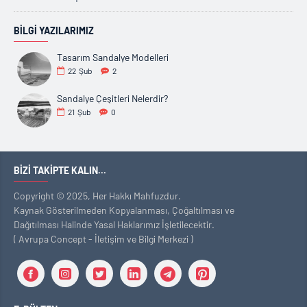
BILGI YAZILARIMIZ
Tasarım Sandalye Modelleri
22
Şub
2
Sandalye Çeşitleri Nelerdir?
21
Şub
0
BIZI TAKIPTE KALIN...
Copyright © 2025, Her Hakkı Mahfuzdur.
Kaynak Gösterilmeden Kopyalanması, Çoğaltılması ve
Dağıtılması Halinde Yasal Haklarımız İşletilecektir.
( Avrupa Concept - İletişim ve Bilgi Merkezi )