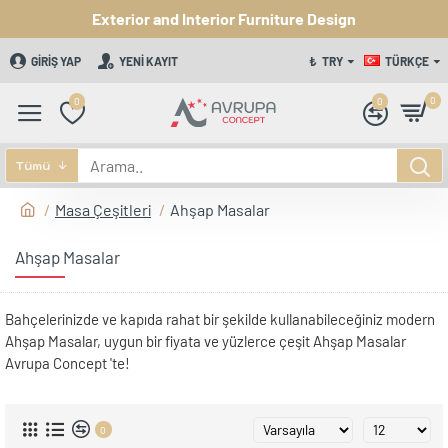
Exterior and Interior Furniture Design
GIRIŞ YAP
YENI KAYIT
₺
TRY
TÜRKÇE
0
0
0
Tümü
Masa Çeşitleri
Ahşap Masalar
Ahşap Masalar
Bahçelerinizde ve kapıda rahat bir şekilde kullanabileceğiniz modern
Ahşap Masalar, uygun bir fiyata ve yüzlerce çeşit Ahşap Masalar
Avrupa Concept 'te!
0