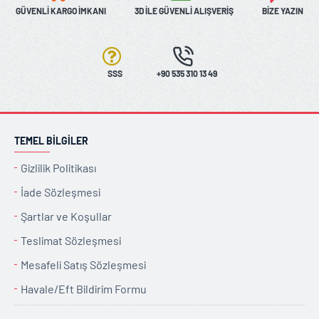
GÜVENLI KARGO İMKANI
3D İLE GÜVENLI ALIŞVERIŞ
BIZE YAZIN
SSS
+90 535 310 13 49
TEMEL BILGILER
Gizlilik Politikası
İade Sözleşmesi
Şartlar ve Koşullar
Teslimat Sözleşmesi
Mesafeli Satış Sözleşmesi
Havale/Eft Bildirim Formu