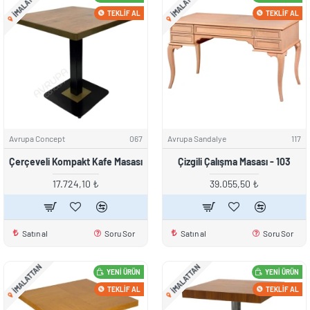
IMALATTAN
IMALATTAN
TEKLIF AL
TEKLIF AL
Avrupa Concept
067
Avrupa Sandalye
117
Çerçeveli Kompakt Kafe Masası
Çizgili Çalışma Masası - 103
17.724,10 ₺
39.055,50 ₺
Satın al
Soru Sor
Satın al
Soru Sor
IMALATTAN
IMALATTAN
YENI ÜRÜN
YENI ÜRÜN
TEKLIF AL
TEKLIF AL