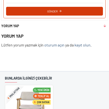
GÖNDER
YORUM YAP
YORUM YAP
Lütfen yorum yazmak için
oturum açın
ya da
kayıt olun
.
BUNLARDA İLGİNİZİ ÇEKEBİLİR
IMALATTAN
YENI ÜRÜN
TEKLIF AL
ÇOK SATAN