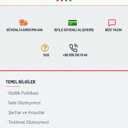
GÜVENLI KARGO İMKANI
3D İLE GÜVENLI ALIŞVERIŞ
BIZE YAZIN
SSS
+90 535 310 13 49
TEMEL BILGILER
Gizlilik Politikası
İade Sözleşmesi
Şartlar ve Koşullar
Teslimat Sözleşmesi