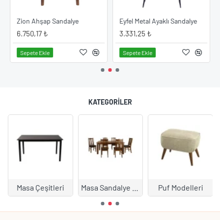
ye Modeli
Zion Ahşap Sandalye
Eyfel Metal Ayaklı Sandalye
6.750,17 ₺
3.331,25 ₺
Sepete Ekle
Sepete Ekle
KATEGORILER
Masa Çeşitleri
Masa Sandalye Takımları
Puf Modelleri