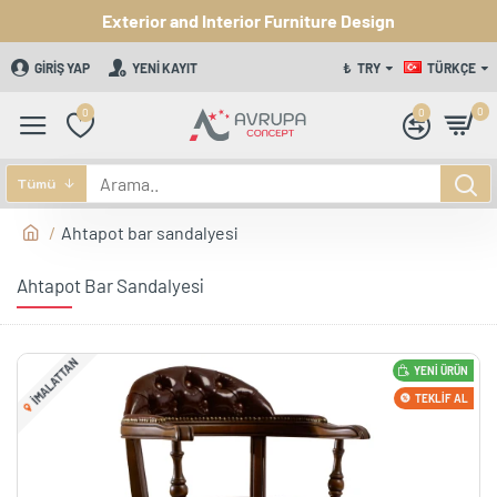
Exterior and Interior Furniture Design
GIRIŞ YAP
YENI KAYIT
₺
TRY
TÜRKÇE
0
0
0
Tümü
Ahtapot bar sandalyesi
Ahtapot Bar Sandalyesi
IMALATTAN
YENI ÜRÜN
TEKLIF AL