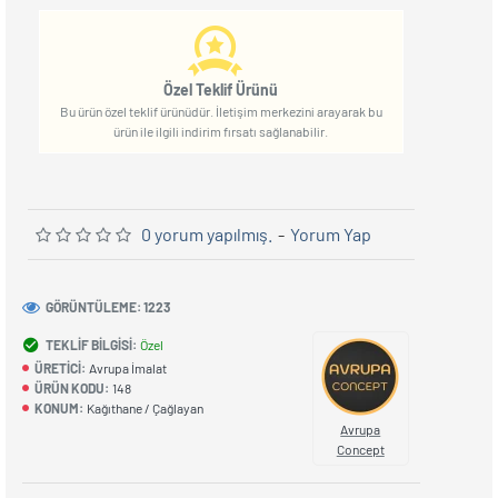
Özel Teklif Ürünü
Bu ürün özel teklif ürünüdür. İletişim merkezini arayarak bu
ürün ile ilgili indirim fırsatı sağlanabilir.
0 yorum yapılmış.
-
Yorum Yap
GÖRÜNTÜLEME: 1223
TEKLIF BILGISI:
Özel
ÜRETICI:
Avrupa İmalat
ÜRÜN KODU:
148
KONUM:
Kağıthane / Çağlayan
Avrupa
Concept