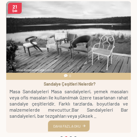
21
Şub
0
Sandalye Çeşitleri Nelerdir?
pa
Masa Sandalyeleri Masa sandalyeleri, yemek masaları
B
ve
veya ofis masaları ile kullanılmak üzere tasarlanan rahat
o
t,
sandalye çeşitleridir. Farklı tarzlarda, boyutlarda ve
i
lı
malzemelerde mevcuttur.Bar Sandalyeleri Bar
C
sandalyeleri, bar tezgahları veya yüksek ..
m
DAHA FAZLA OKU