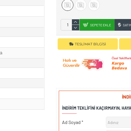
SEPETE EKLE
SATI
TESLIMAT BILGISI
lı
İND
İNDIRIM TEKLIFINI KAÇIRMAYIN, HAY
Ad Soyad