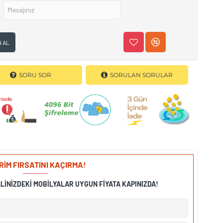
N AL
SORU SOR
SORULAN SORULAR
İRİM FIRSATINI KAÇIRMA!
ALINIZDEKI MOBILYALAR UYGUN FIYATA KAPINIZDA!