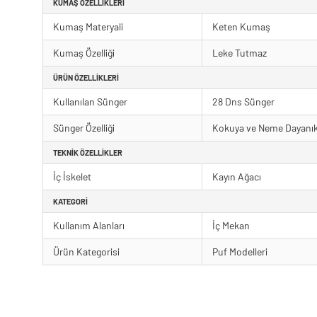
KUMAŞ ÖZELLIKLERI
Kumaş Materyali
Keten Kumaş
Kumaş Özelliği
Leke Tutmaz
ÜRÜN ÖZELLIKLERI
Kullanılan Sünger
28 Dns Sünger
Sünger Özelliği
Kokuya ve Neme Dayanık
TEKNIK ÖZELLIKLER
İç İskelet
Kayın Ağacı
KATEGORI
Kullanım Alanları
İç Mekan
Ürün Kategorisi
Puf Modelleri