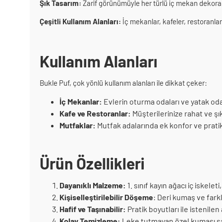
Şık Tasarım:
Zarif görünümüyle her türlü iç mekan dekor
Çeşitli Kullanım Alanları:
İç mekanlar, kafeler, restoranlar,
Kullanım Alanları
Bukle Puf, çok yönlü kullanım alanları ile dikkat çeker:
İç Mekanlar:
Evlerin oturma odaları ve yatak odala
Kafe ve Restoranlar:
Müşterilerinize rahat ve şı
Mutfaklar:
Mutfak adalarında ek konfor ve pratikl
Ürün Özellikleri
Dayanıklı Malzeme:
1. sınıf kayın ağacı iç iskele
Kişiselleştirilebilir Döşeme
: Deri kumaş ve farkl
Hafif ve Taşınabilir:
Pratik boyutları ile istenilen
Kolay Temizleme:
Leke tutmayan özel kumaşı say