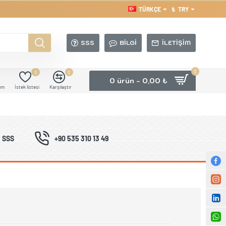
TÜRKÇE
₺
TRY
SSS
BILGI
İLETIŞIM
0
0
0
0 ürün - 0,00 ₺
ım
İstek listesi
Karşılaştır
SSS
+90 535 310 13 49