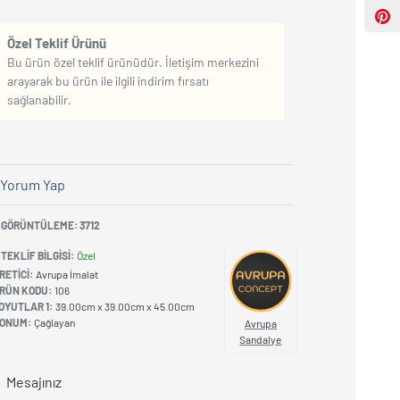
Özel Teklif Ürünü
Bu ürün özel teklif ürünüdür. İletişim merkezini
arayarak bu ürün ile ilgili indirim fırsatı
sağlanabilir.
Yorum Yap
GÖRÜNTÜLEME: 3712
TEKLIF BILGISI:
Özel
RETICI:
Avrupa İmalat
RÜN KODU:
106
OYUTLAR 1:
39.00cm x 39.00cm x 45.00cm
ONUM:
Çağlayan
Avrupa
Sandalye
Mesajınız