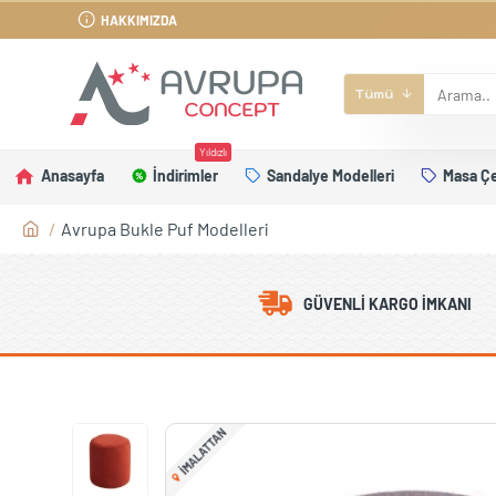
HAKKIMIZDA
Tümü
Yıldızlı
Anasayfa
İndirimler
Sandalye Modelleri
Masa Çe
Avrupa Bukle Puf Modelleri
GÜVENLI KARGO İMKANI
IMALATTAN