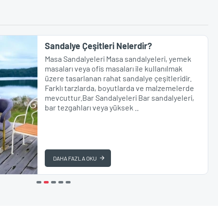
IMALATTAN
YENI ÜRÜN
Sandalye Çeşitleri Nelerdir?
TEKLIF AL
Masa Sandalyeleri Masa sandalyeleri, yemek
masaları veya ofis masaları ile kullanılmak
üzere tasarlanan rahat sandalye çeşitleridir.
Farklı tarzlarda, boyutlarda ve malzemelerde
mevcuttur.Bar Sandalyeleri Bar sandalyeleri,
bar tezgahları veya yüksek ..
Gondol Puf Modelleri
16.273,12 ₺
DAHA FAZLA OKU
Sepete Ekle