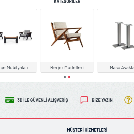
KATEGORILER
çe Mobilyaları
Berjer Modelleri
Masa Ayakla
3D İLE GÜVENLI ALIŞVERIŞ
BIZE YAZIN
MÜŞTERI HIZMETLERI