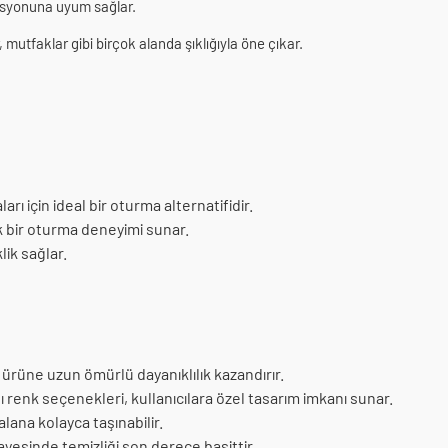
asyonuna uyum sağlar.
 mutfaklar gibi birçok alanda şıklığıyla öne çıkar.
rı için ideal bir oturma alternatifidir.
k bir oturma deneyimi sunar.
ik sağlar.
ti, ürüne uzun ömürlü dayanıklılık kazandırır.
ı renk seçenekleri, kullanıcılara özel tasarım imkanı sunar.
 alana kolayca taşınabilir.
esinde temizliği son derece basittir.