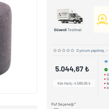
Güvenli
Teslimat
0 yorum yapılmış.
-
5.044,67 ₺
Ü
Ü
Kdv Hariç: 4.586,06 ₺
B
K
Puf Seçeneği