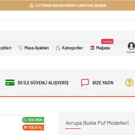
EXTERIOR AND INTERIOR FURNITURE DESIGN
Katalog
şitleri
Masa Ayakları
Kategoriler
Mağaza
Hesab
3D İLE GÜVENLI ALIŞVERIŞ
BIZE YAZIN
YENI ÜRÜN
Avrupa Bukle Puf Modelleri
TEKLIF AL