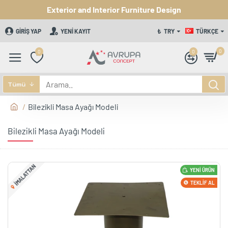
Exterior and Interior Furniture Design
GIRIŞ YAP
YENI KAYIT
₺
TRY
TÜRKÇE
0
0
0
Tümü
Bilezikli Masa Ayağı Modeli
Bilezikli Masa Ayağı Modeli
IMALATTAN
YENI ÜRÜN
TEKLIF AL