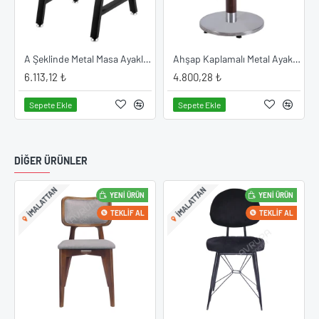
 Ayak Modeli
A Şeklinde Metal Masa Ayakları
Ahşap Kaplamalı Metal Ayak Modeli
6.113,12 ₺
4.800,28 ₺
Sepete Ekle
Sepete Ekle
DIĞER ÜRÜNLER
IMALATTAN
IMALATTAN
YENI ÜRÜN
YENI ÜRÜN
TEKLIF AL
TEKLIF AL