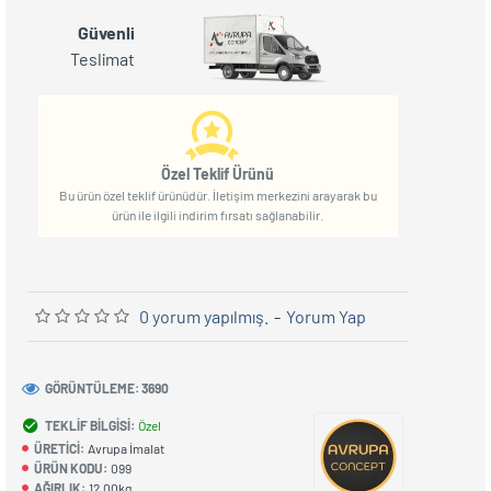
Güvenli
Teslimat
Özel Teklif Ürünü
Bu ürün özel teklif ürünüdür. İletişim merkezini arayarak bu
ürün ile ilgili indirim fırsatı sağlanabilir.
0 yorum yapılmış.
-
Yorum Yap
GÖRÜNTÜLEME: 3690
TEKLIF BILGISI:
Özel
ÜRETICI:
Avrupa İmalat
ÜRÜN KODU:
099
AĞIRLIK:
12.00kg