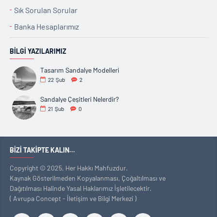
Sık Sorulan Sorular
Banka Hesaplarımız
BILGI YAZILARIMIZ
Tasarım Sandalye Modelleri
22
Şub
2
Sandalye Çeşitleri Nelerdir?
21
Şub
0
BIZI TAKIPTE KALIN...
Copyright © 2025, Her Hakkı Mahfuzdur.
Kaynak Gösterilmeden Kopyalanması, Çoğaltılması ve
Dağıtılması Halinde Yasal Haklarımız İşletilecektir.
( Avrupa Concept - İletişim ve Bilgi Merkezi )