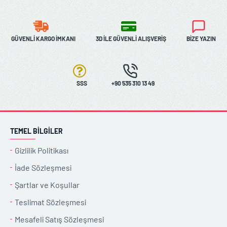
GÜVENLI KARGO İMKANI
3D İLE GÜVENLI ALIŞVERIŞ
BIZE YAZIN
SSS
+90 535 310 13 49
TEMEL BILGILER
Gizlilik Politikası
İade Sözleşmesi
Şartlar ve Koşullar
Teslimat Sözleşmesi
Mesafeli Satış Sözleşmesi