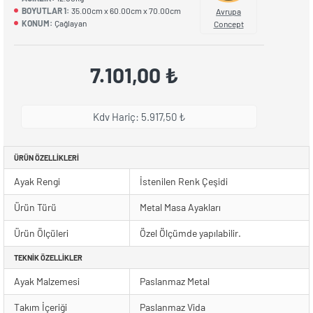
BOYUTLAR 1:
35.00cm x 60.00cm x 70.00cm
Avrupa
KONUM:
Çağlayan
Concept
7.101,00 ₺
Kdv Hariç: 5.917,50 ₺
ÜRÜN ÖZELLIKLERI
Ayak Rengi
İstenilen Renk Çeşidi
Ürün Türü
Metal Masa Ayakları
Ürün Ölçüleri
Özel Ölçümde yapılabilir.
TEKNIK ÖZELLIKLER
Ayak Malzemesi
Paslanmaz Metal
Takım İçeriği
Paslanmaz Vida