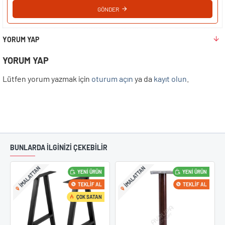
GÖNDER
YORUM YAP
YORUM YAP
Lütfen yorum yazmak için
oturum açın
ya da
kayıt olun
.
BUNLARDA İLGİNİZİ ÇEKEBİLİR
IMALATTAN
IMALATTAN
YENI ÜRÜN
YENI ÜRÜN
TEKLIF AL
TEKLIF AL
ÇOK SATAN