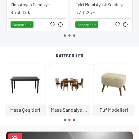
ye Modeli
Zion Ahşap Sandalye
Eyfel Metal Ayaklı Sandalye
6.750,17 ₺
3.331,25 ₺
Sepete Ekle
Sepete Ekle
KATEGORILER
Masa Çeşitleri
Masa Sandalye Takımları
Puf Modelleri
22