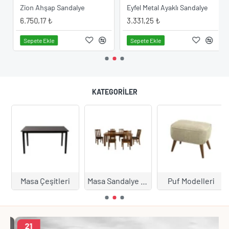
ye Modeli
Zion Ahşap Sandalye
Eyfel Metal Ayaklı Sandalye
6.750,17 ₺
3.331,25 ₺
Sepete Ekle
Sepete Ekle
KATEGORILER
Masa Çeşitleri
Masa Sandalye Takımları
Puf Modelleri
21