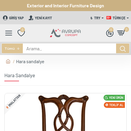
Exterior and Interior Furniture Design
GIRIŞ YAP
YENI KAYIT
₺
TRY
TÜRKÇE
0
0
0
Tümü
Hara sandalye
Hara Sandalye
IMALATTAN
YENI ÜRÜN
TEKLIF AL