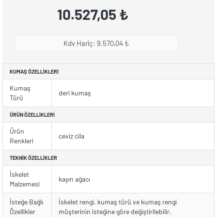
10.527,05 ₺
Kdv Hariç: 9.570,04 ₺
KUMAŞ ÖZELLIKLERI
Kumaş
deri kumaş
Türü
ÜRÜN ÖZELLIKLERI
Ürün
ceviz cila
Renkleri
TEKNIK ÖZELLIKLER
İskelet
kayın ağacı
Malzemesi
İsteğe Bağlı
İskelet rengi, kumaş türü ve kumaş rengi
Özellikler
müşterinin isteğine göre değiştirilebilir.