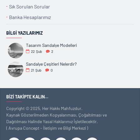
Sık Sorulan Sorular
Banka Hesaplarımız
BILGI YAZILARIMIZ
Tasarım Sandalye Modelleri
22
Şub
2
Sandalye Çeşitleri Nelerdir?
21
Şub
0
BIZI TAKIPTE KALIN...
Copyright © 2025, Her Hakkı Mahfuzdur.
Kaynak Gösterilmeden Kopyalanması, Çoğaltılması ve
Dağıtılması Halinde Yasal Haklarımız İşletilecektir.
( Avrupa Concept - İletişim ve Bilgi Merkezi )