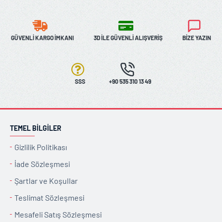
GÜVENLI KARGO İMKANI
3D İLE GÜVENLI ALIŞVERIŞ
BIZE YAZIN
SSS
+90 535 310 13 49
TEMEL BILGILER
Gizlilik Politikası
İade Sözleşmesi
Şartlar ve Koşullar
Teslimat Sözleşmesi
Mesafeli Satış Sözleşmesi