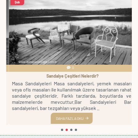
Şub
0
Sandalye Çeşitleri Nelerdir?
pa
Masa Sandalyeleri Masa sandalyeleri, yemek masaları
B
ve
veya ofis masaları ile kullanılmak üzere tasarlanan rahat
o
t,
sandalye çeşitleridir. Farklı tarzlarda, boyutlarda ve
i
lı
malzemelerde mevcuttur.Bar Sandalyeleri Bar
C
sandalyeleri, bar tezgahları veya yüksek ..
m
DAHA FAZLA OKU