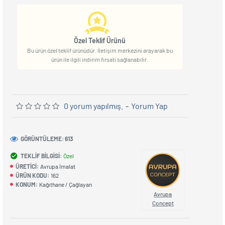
Özel Teklif Ürünü
Bu ürün özel teklif ürünüdür. İletişim merkezini arayarak bu
ürün ile ilgili indirim fırsatı sağlanabilir.
0 yorum yapılmış.
-
Yorum Yap
GÖRÜNTÜLEME: 613
TEKLIF BILGISI:
Özel
ÜRETICI:
Avrupa İmalat
ÜRÜN KODU:
162
KONUM:
Kağıthane / Çağlayan
Avrupa
Concept