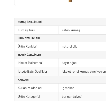
KUMAŞ ÖZELLIKLERI
Kumaş Türü
keten kumaş
ÜRÜN ÖZELLIKLERI
Ürün Renkleri
naturel cila
TEKNIK ÖZELLIKLER
İskelet Malzemesi
kayın ağacı
İsteğe Bağlı Özellikler
iskelet rengi kumaş cinsi ve ren
KATEGORI
Kullanım Alanları
iç mekan
Ürün Kategorisi
bar sandalyesi