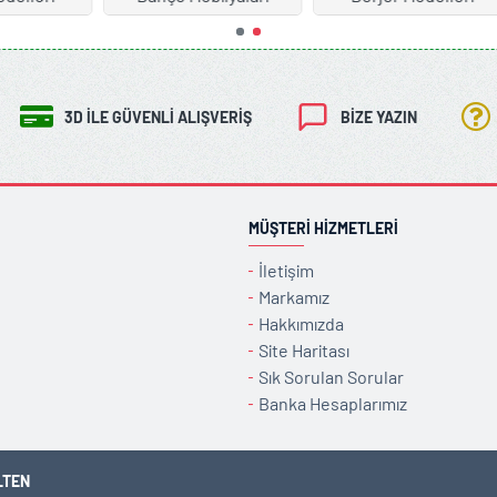
3D İLE GÜVENLI ALIŞVERIŞ
BIZE YAZIN
MÜŞTERI HIZMETLERI
İletişim
Markamız
Hakkımızda
Site Haritası
Sık Sorulan Sorular
Banka Hesaplarımız
LTEN