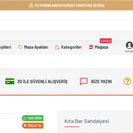
EXTERIOR AND INTERIOR FURNITURE DESIGN
Katalog
şitleri
Masa Ayakları
Kategoriler
Mağaza
Hesab
3D İLE GÜVENLI ALIŞVERIŞ
BIZE YAZIN
YENI ÜRÜN
Kıta Bar Sandalyesi
TEKLIF AL