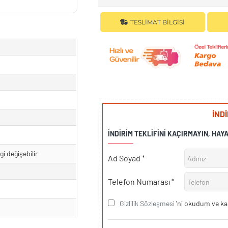
TESLIMAT BILGISI
İND
İNDIRIM TEKLIFINI KAÇIRMAYIN, HAY
gi değişebilir
Ad Soyad
Telefon Numarası
Gizlilik Sözleşmesi
'ni okudum ve ka