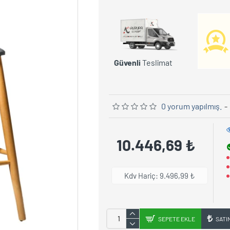
Güvenli
Teslimat
0 yorum yapılmış.
-
10.446,69 ₺
Kdv Hariç: 9.496,99 ₺
SEPETE EKLE
SATI