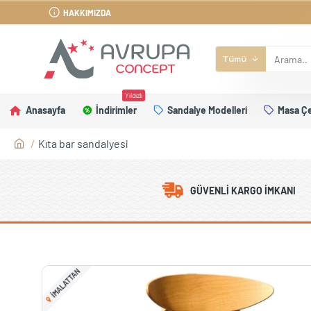
HAKKIMIZDA
Tümü
Yıldızlı
Anasayfa
İndirimler
Sandalye Modelleri
Masa Çe
Kıta bar sandalyesi
GÜVENLI KARGO İMKANI
IMALATTAN