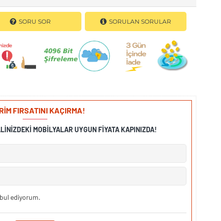
SORU SOR
SORULAN SORULAR
İRİM FIRSATINI KAÇIRMA!
ALINIZDEKI MOBILYALAR UYGUN FIYATA KAPINIZDA!
bul ediyorum.