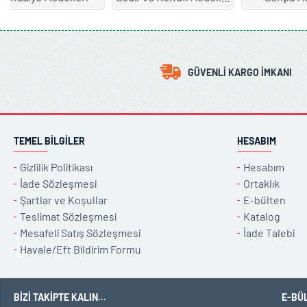
GÜVENLI KARGO İMKANI
TEMEL BILGILER
HESABIM
Gizlilik Politikası
Hesabım
İade Sözleşmesi
Ortaklık
Şartlar ve Koşullar
E-bülten
Teslimat Sözleşmesi
Katalog
Mesafeli Satış Sözleşmesi
İade Talebi
Havale/Eft Bildirim Formu
BIZI TAKIPTE KALIN...
E-BÜ