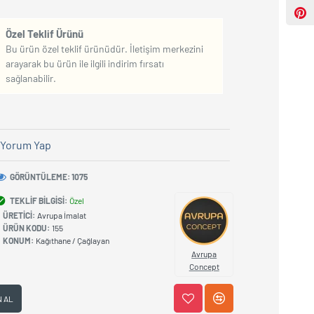
Özel Teklif Ürünü
Bu ürün özel teklif ürünüdür. İletişim merkezini
arayarak bu ürün ile ilgili indirim fırsatı
sağlanabilir.
Yorum Yap
GÖRÜNTÜLEME: 1075
TEKLIF BILGISI:
Özel
ÜRETICI:
Avrupa İmalat
ÜRÜN KODU:
155
KONUM:
Kağıthane / Çağlayan
Avrupa
Concept
N AL