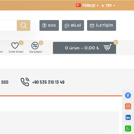
TÜRKÇE
₺
TRY
SSS
BILGI
İLETIŞIM
0
0
0
0 ürün - 0,00 ₺
ım
İstek listesi
Karşılaştır
SSS
+90 535 310 13 49