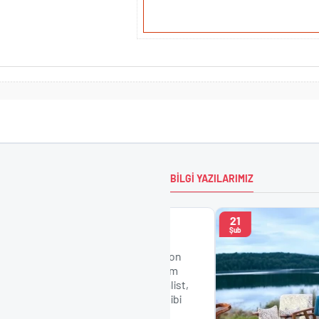
BILGI YAZILARIMIZ
21
dalye Modelleri
Şub
ım Sandalyeler: 2024
pa Concept, 2024'ün en son
ygun, modern ve şık tasarım
lleri sunmaktadır. Minimalist,
, vintage ve endüstriyel gibi
a sandalyeler ile ev