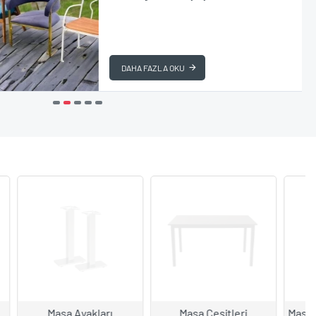
DAHA FAZLA OKU
rı
Masa Çeşitleri
Masa Sandalye Takımları