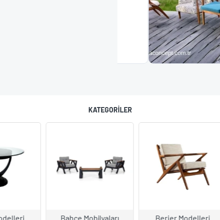
.
KU
KATEGORILER
çe Mobilyaları
Berjer Modelleri
Masa Ayakla