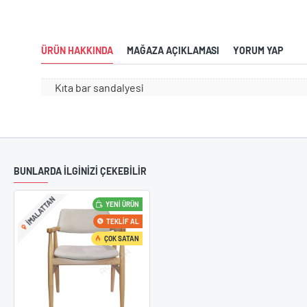
ÜRÜN HAKKINDA
MAĞAZA AÇIKLAMASI
YORUM YAP
Kıta bar sandalyesi
BUNLARDA İLGİNİZİ ÇEKEBİLİR
IMALATTAN
YENI ÜRÜN
22
Tasarım San
Şub
TEKLIF AL
En Yeni Tasar
ÇOK SATAN
TrendleriAvru
trendlerine u
sandalye mode
modern, klasik
farklı tarzlard