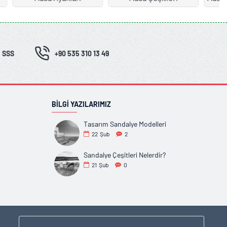
SSS
+90 535 310 13 49
BILGI YAZILARIMIZ
Tasarım Sandalye Modelleri
22
Şub
2
Sandalye Çeşitleri Nelerdir?
21
Şub
0