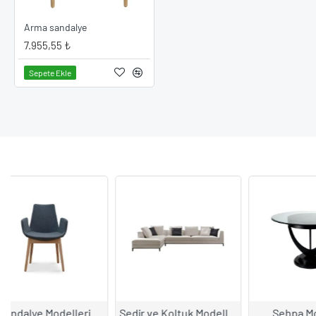
dekorasyonu.
Arma sandalye
7.955,55 ₺
DAHA FAZLA O
Sepete Ekle
Sedir ve Koltuk Modelleri
Sehpa Modelleri
Bah