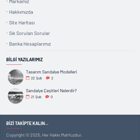
Markamız
Hakkımızda
Site Haritası
Sık Sorulan Sorular
Banka Hesaplarımız
BILGI YAZILARIMIZ
Tasarım Sandalye Modelleri
22
Şub
2
Sandalye Çeşitleri Nelerdir?
21
Şub
0
BIZI TAKIPTE KALIN...
Copyright © 2025, Her Hakkı Mahfuzdur.