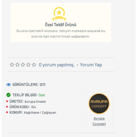
Özel Teklif Ürünü
Bu ürün özel teklif ürünüdür. İletişim merkezini arayarak bu
ürün ile ilgili indirim fırsatı sağlanabilir.
0 yorum yapılmış.
-
Yorum Yap
GÖRÜNTÜLEME: 1211
TEKLIF BILGISI:
Özel
ÜRETICI:
Avrupa İmalat
ÜRÜN KODU:
154
KONUM:
Kağıthane / Çağlayan
Avrupa
Concept