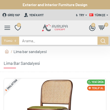
Exterior and Interior Furniture Design
GIRIŞ YAP
YENI KAYIT
₺
TRY
TÜRKÇE
0
0
0
Tümü
Lima bar sandalyesi
Lima Bar Sandalyesi
IMALATTAN
YENI ÜRÜN
TEKLIF AL