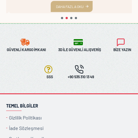
DAHA FAZLA OKU
GÜVENLI KARGO İMKANI
3D İLE GÜVENLI ALIŞVERIŞ
BIZE YAZIN
SSS
+90 535 310 13 49
TEMEL BILGILER
Gizlilik Politikası
İade Sözleşmesi