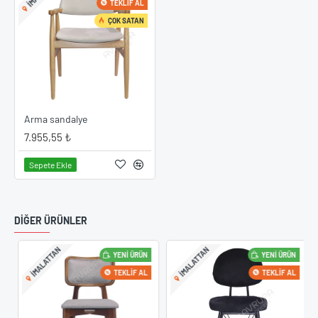
TEKLIF AL
ÇOK SATAN
Arma sandalye
7.955,55 ₺
Sepete Ekle
DIĞER ÜRÜNLER
IMALATTAN
IMALATTAN
YENI ÜRÜN
YENI ÜRÜN
TEKLIF AL
TEKLIF AL