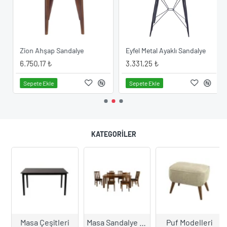
ye Modeli
Zion Ahşap Sandalye
Eyfel Metal Ayaklı Sandalye
6.750,17 ₺
3.331,25 ₺
Sepete Ekle
Sepete Ekle
KATEGORILER
Masa Çeşitleri
Masa Sandalye Takımları
Puf Modelleri