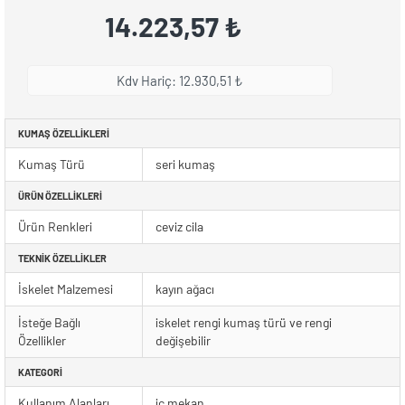
14.223,57 ₺
Kdv Hariç: 12.930,51 ₺
KUMAŞ ÖZELLIKLERI
Kumaş Türü
seri kumaş
ÜRÜN ÖZELLIKLERI
Ürün Renkleri
ceviz cila
TEKNIK ÖZELLIKLER
İskelet Malzemesi
kayın ağacı
İsteğe Bağlı
iskelet rengi kumaş türü ve rengi
Özellikler
değişebilir
KATEGORI
Kullanım Alanları
iç mekan