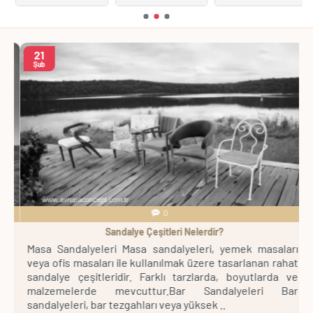
21
Şub
0
Sandalye Çeşitleri Nelerdir?
pa
Masa Sandalyeleri Masa sandalyeleri, yemek masaları
B
ve
veya ofis masaları ile kullanılmak üzere tasarlanan rahat
o
t,
sandalye çeşitleridir. Farklı tarzlarda, boyutlarda ve
i
lı
malzemelerde mevcuttur.Bar Sandalyeleri Bar
C
sandalyeleri, bar tezgahları veya yüksek ..
m