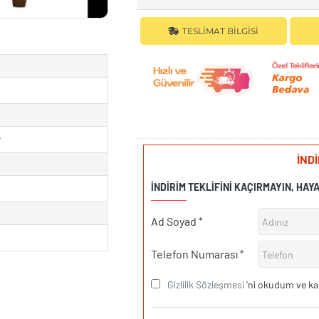
TESLIMAT BILGISI
r
İND
İNDIRIM TEKLIFINI KAÇIRMAYIN, HAY
Ad Soyad
Telefon Numarası
Gizlilik Sözleşmesi
'ni okudum ve ka