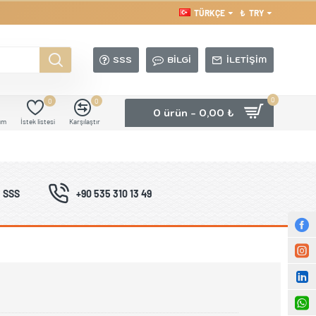
TÜRKÇE
₺
TRY
SSS
BILGI
İLETIŞIM
0
0
0
0 ürün - 0,00 ₺
ım
İstek listesi
Karşılaştır
SSS
+90 535 310 13 49