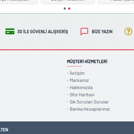
3D İLE GÜVENLI ALIŞVERIŞ
BIZE YAZIN
MÜŞTERI HIZMETLERI
İletişim
Markamız
Hakkımızda
Site Haritası
Sık Sorulan Sorular
Banka Hesaplarımız
LTEN