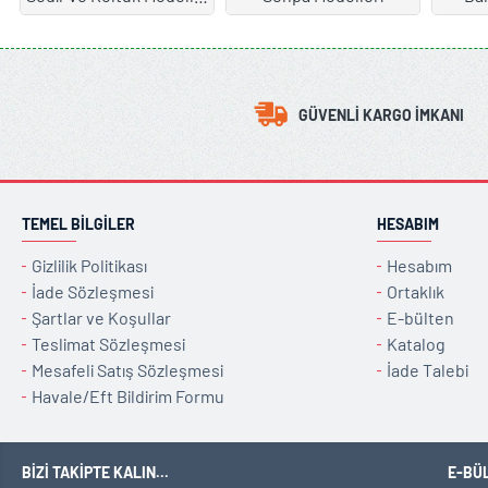
GÜVENLI KARGO İMKANI
TEMEL BILGILER
HESABIM
Gizlilik Politikası
Hesabım
İade Sözleşmesi
Ortaklık
Şartlar ve Koşullar
E-bülten
Teslimat Sözleşmesi
Katalog
Mesafeli Satış Sözleşmesi
İade Talebi
Havale/Eft Bildirim Formu
BIZI TAKIPTE KALIN...
E-BÜ