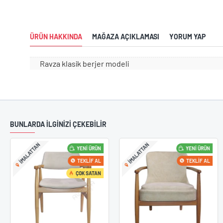
ÜRÜN HAKKINDA
MAĞAZA AÇIKLAMASI
YORUM YAP
Ravza klasik berjer modeli
BUNLARDA İLGİNİZİ ÇEKEBİLİR
IMALATTAN
IMALATTAN
YENI ÜRÜN
YENI ÜRÜN
22
Tasarım San
Şub
TEKLIF AL
TEKLIF AL
En Yeni Tasar
ÇOK SATAN
TrendleriAvru
trendlerine u
sandalye mode
modern, klasik
farklı tarzlard