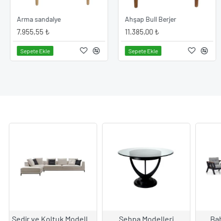
dekorasyonu.
Arma sandalye
Ahşap Bull Berjer
7.955,55 ₺
11.385,00 ₺
DAHA FAZLA O
Sepete Ekle
Sepete Ekle
Sedir ve Koltuk Modelleri
Sehpa Modelleri
Bah