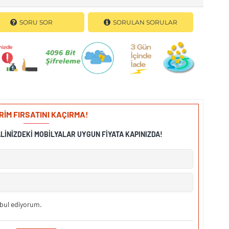
SORU SOR
SORULAN SORULAR
İRİM FIRSATINI KAÇIRMA!
ALINIZDEKI MOBILYALAR UYGUN FIYATA KAPINIZDA!
bul ediyorum.