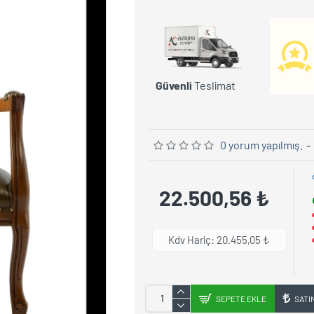
Güvenli
Teslimat
0 yorum yapılmış.
-
22.500,56 ₺
Kdv Hariç: 20.455,05 ₺
SEPETE EKLE
SATI