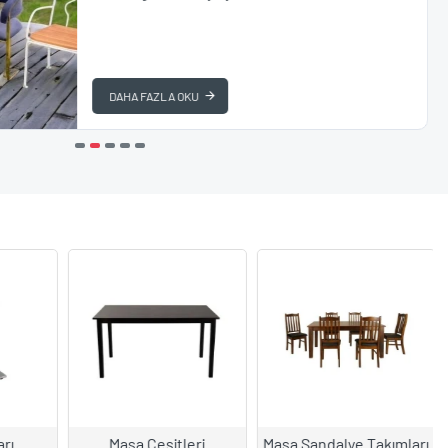
DAHA FAZLA OKU
rı
Masa Çeşitleri
Masa Sandalye Takımları