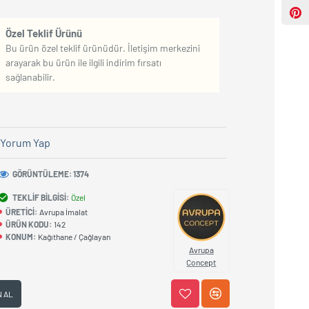
Özel Teklif Ürünü
Bu ürün özel teklif ürünüdür. İletişim merkezini
arayarak bu ürün ile ilgili indirim fırsatı
sağlanabilir.
Yorum Yap
GÖRÜNTÜLEME: 1374
TEKLIF BILGISI:
Özel
ÜRETICI:
Avrupa İmalat
ÜRÜN KODU:
142
KONUM:
Kağıthane / Çağlayan
Avrupa
Concept
N AL