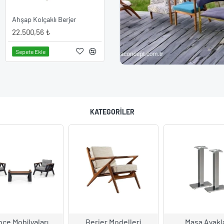
.
Ahşap Kolçaklı Berjer
22.500,56 ₺
KU
Sepete Ekle
KATEGORILER
çe Mobilyaları
Berjer Modelleri
Masa Ayakla