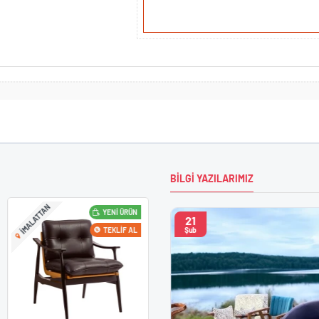
BILGI YAZILARIMIZ
IMALATTAN
YENI ÜRÜN
21
dalye Modelleri
TEKLIF AL
Şub
ım Sandalyeler: 2024
pa Concept, 2024'ün en son
ygun, modern ve şık tasarım
lleri sunmaktadır. Minimalist,
, vintage ve endüstriyel gibi
a sandalyeler ile ev