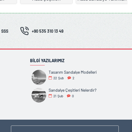
SSS
+90 535 310 13 49
BILGI YAZILARIMIZ
Tasarım Sandalye Modelleri
22
Şub
2
Sandalye Çeşitleri Nelerdir?
21
Şub
0