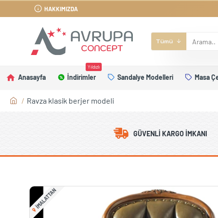
HAKKIMIZDA
Tümü
Yıldızlı
Anasayfa
İndirimler
Sandalye Modelleri
Masa Çe
Ravza klasik berjer modeli
GÜVENLI KARGO İMKANI
IMALATTAN