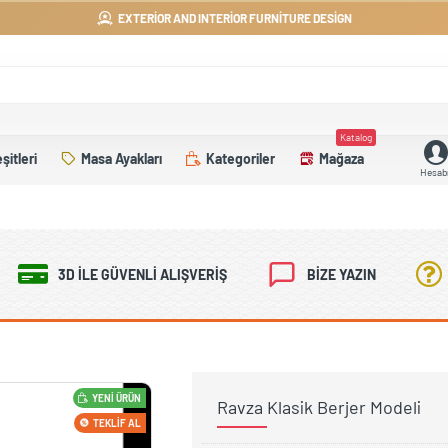
EXTERIOR AND INTERIOR FURNITURE DESIGN
Katalog
şitleri
Masa Ayakları
Kategoriler
Mağaza
Hesab
3D İLE GÜVENLI ALIŞVERIŞ
BIZE YAZIN
YENI ÜRÜN
Ravza Klasik Berjer Modeli
TEKLIF AL