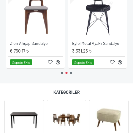
ye Modeli
Zion Ahşap Sandalye
Eyfel Metal Ayaklı Sandalye
6.750,17 ₺
3.331,25 ₺
Sepete Ekle
Sepete Ekle
KATEGORILER