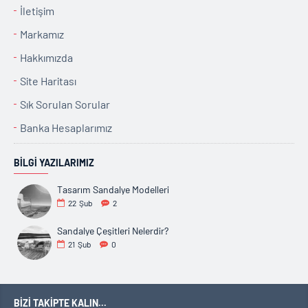
İletişim
Markamız
Hakkımızda
Site Haritası
Sık Sorulan Sorular
Banka Hesaplarımız
BILGI YAZILARIMIZ
Tasarım Sandalye Modelleri
22
Şub
2
Sandalye Çeşitleri Nelerdir?
21
Şub
0
BIZI TAKIPTE KALIN...