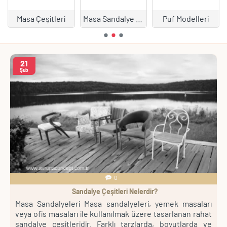
Masa Çeşitleri
Masa Sandalye Takımları
Puf Modelleri
21
Şub
0
Sandalye Çeşitleri Nelerdir?
pa
Masa Sandalyeleri Masa sandalyeleri, yemek masaları
B
ve
veya ofis masaları ile kullanılmak üzere tasarlanan rahat
o
t,
sandalye çeşitleridir. Farklı tarzlarda, boyutlarda ve
i