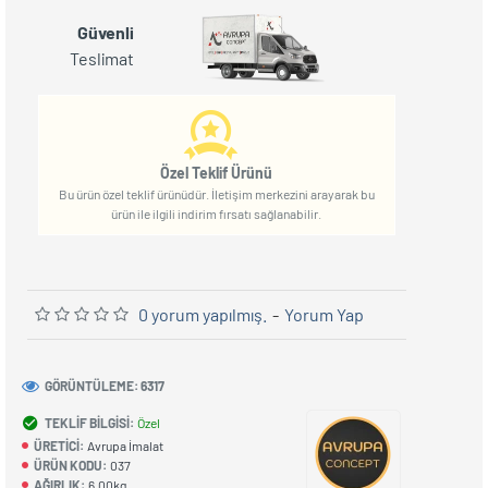
Güvenli
Teslimat
Özel Teklif Ürünü
Bu ürün özel teklif ürünüdür. İletişim merkezini arayarak bu
ürün ile ilgili indirim fırsatı sağlanabilir.
0 yorum yapılmış.
-
Yorum Yap
GÖRÜNTÜLEME: 6317
TEKLIF BILGISI:
Özel
ÜRETICI:
Avrupa İmalat
ÜRÜN KODU:
037
AĞIRLIK:
6.00kg