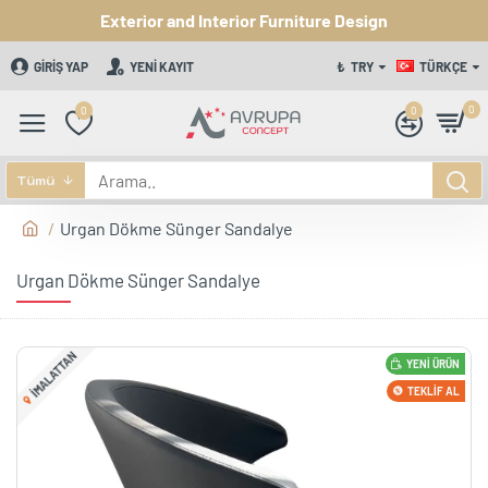
Exterior and Interior Furniture Design
GIRIŞ YAP
YENI KAYIT
₺
TRY
TÜRKÇE
0
0
0
Tümü
Urgan Dökme Sünger Sandalye
Urgan Dökme Sünger Sandalye
IMALATTAN
YENI ÜRÜN
TEKLIF AL