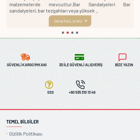
lı
malzemelerde mevcuttur.Bar Sandalyeleri Bar
C
sandalyeleri, bar tezgahları veya yüksek ..
m
DAHA FAZLA OKU
GÜVENLI KARGO İMKANI
3D İLE GÜVENLI ALIŞVERIŞ
BIZE YAZIN
SSS
+90 535 310 13 49
TEMEL BILGILER
Gizlilik Politikası