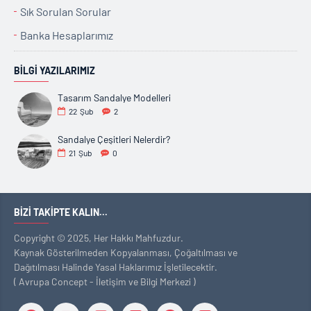
Sık Sorulan Sorular
Banka Hesaplarımız
BILGI YAZILARIMIZ
Tasarım Sandalye Modelleri
22
Şub
2
Sandalye Çeşitleri Nelerdir?
21
Şub
0
BIZI TAKIPTE KALIN...
Copyright © 2025, Her Hakkı Mahfuzdur.
Kaynak Gösterilmeden Kopyalanması, Çoğaltılması ve
Dağıtılması Halinde Yasal Haklarımız İşletilecektir.
( Avrupa Concept - İletişim ve Bilgi Merkezi )