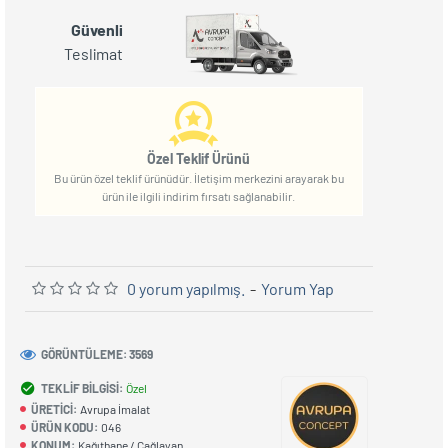
Güvenli
Teslimat
Özel Teklif Ürünü
Bu ürün özel teklif ürünüdür. İletişim merkezini arayarak bu
ürün ile ilgili indirim fırsatı sağlanabilir.
0 yorum yapılmış.
-
Yorum Yap
GÖRÜNTÜLEME: 3569
TEKLIF BILGISI:
Özel
ÜRETICI:
Avrupa İmalat
ÜRÜN KODU:
046
KONUM:
Kağıthane / Çağlayan