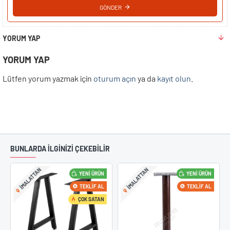
GÖNDER
YORUM YAP
YORUM YAP
Lütfen yorum yazmak için
oturum açın
ya da
kayıt olun
.
BUNLARDA İLGİNİZİ ÇEKEBİLİR
IMALATTAN
IMALATTAN
YENI ÜRÜN
YENI ÜRÜN
TEKLIF AL
TEKLIF AL
ÇOK SATAN