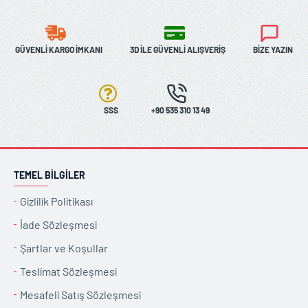
GÜVENLI KARGO İMKANI
3D İLE GÜVENLI ALIŞVERIŞ
BIZE YAZIN
SSS
+90 535 310 13 49
TEMEL BILGILER
Gizlilik Politikası
İade Sözleşmesi
Şartlar ve Koşullar
Teslimat Sözleşmesi
Mesafeli Satış Sözleşmesi