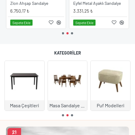
ye Modeli
Zion Ahşap Sandalye
Eyfel Metal Ayaklı Sandalye
6.750,17 ₺
3.331,25 ₺
Sepete Ekle
Sepete Ekle
KATEGORILER
Masa Çeşitleri
Masa Sandalye Takımları
Puf Modelleri
21