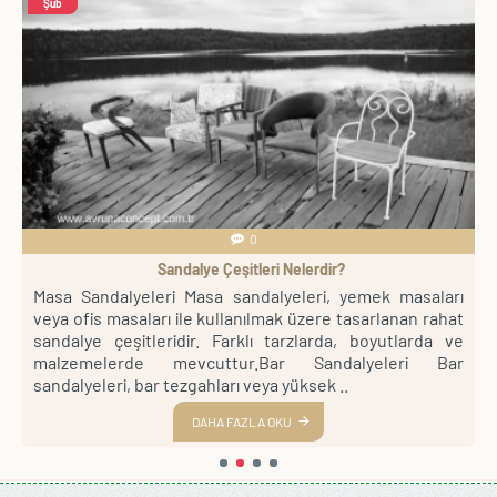
Şub
0
Sandalye Çeşitleri Nelerdir?
pa
Masa Sandalyeleri Masa sandalyeleri, yemek masaları
B
ve
veya ofis masaları ile kullanılmak üzere tasarlanan rahat
o
t,
sandalye çeşitleridir. Farklı tarzlarda, boyutlarda ve
i
lı
malzemelerde mevcuttur.Bar Sandalyeleri Bar
C
sandalyeleri, bar tezgahları veya yüksek ..
m
DAHA FAZLA OKU