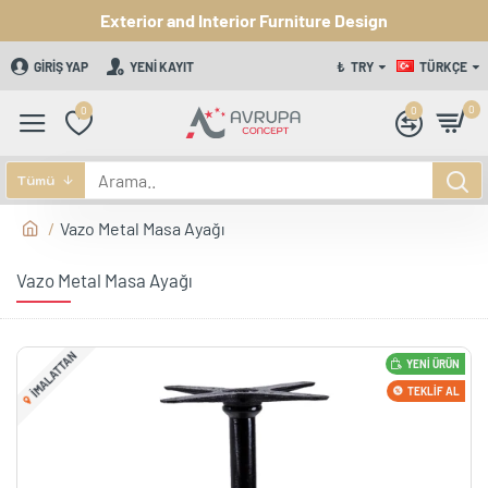
Exterior and Interior Furniture Design
GIRIŞ YAP
YENI KAYIT
₺
TRY
TÜRKÇE
0
0
0
Tümü
Vazo Metal Masa Ayağı
Vazo Metal Masa Ayağı
IMALATTAN
YENI ÜRÜN
TEKLIF AL