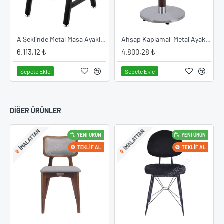
 Ayak Modeli
A Şeklinde Metal Masa Ayakları
Ahşap Kaplamalı Metal Ayak Modeli
6.113,12 ₺
4.800,28 ₺
Sepete Ekle
Sepete Ekle
DIĞER ÜRÜNLER
IMALATTAN
IMALATTAN
YENI ÜRÜN
YENI ÜRÜN
TEKLIF AL
TEKLIF AL